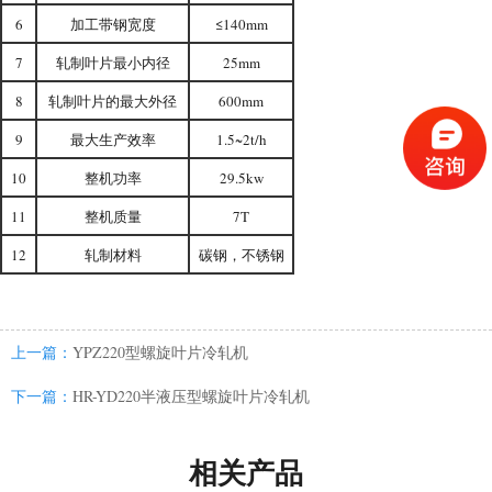
6
加工带钢宽度
≤140mm
7
轧制叶片最小内径
25mm
8
轧制叶片的最大外径
600mm
9
最大生产效率
1.5~2t/h
10
整机功率
29.5kw
11
整机质量
7T
12
轧制材料
碳钢，不锈钢
上一篇：
YPZ220型螺旋叶片冷轧机
下一篇：
HR-YD220半液压型螺旋叶片冷轧机
相关产品